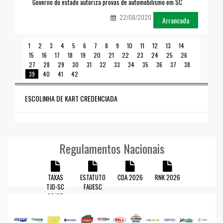
Governo do estado autoriza provas de automobilismo em SC
22/08/2020
Arrancada
1
2
3
4
5
6
7
8
9
10
11
12
13
14
15
16
17
18
19
20
21
22
23
24
25
26
27
28
29
30
31
32
33
34
35
36
37
38
39
40
41
42
ESCOLINHA DE KART CREDENCIADA
Regulamentos Nacionais
TAXAS
ESTATUTO
CDA 2026
RNK 2026
TJD-SC
FAUESC
23/27
Visite nossas redes sociais