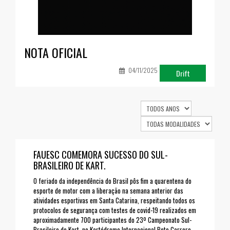
NOTA OFICIAL
U
m
04/11/2025
(
Drift
FAUESC COMEMORA SUCESSO DO SUL-
BRASILEIRO DE KART.
O feriado da independência do Brasil pôs fim a quarentena do
esporte de motor com a liberação na semana anterior das
atividades esportivas em Santa Catarina, respeitando todos os
protocolos de segurança com testes de covid-19 realizados em
aproximadamente 700 participantes do 23º Campeonato Sul-
Brasileiro de Kart, no Kartódromo Internacional Beto Carrero,