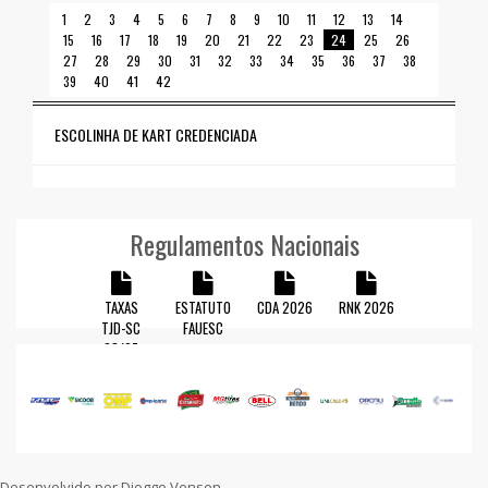
1
2
3
4
5
6
7
8
9
10
11
12
13
14
15
16
17
18
19
20
21
22
23
24
25
26
27
28
29
30
31
32
33
34
35
36
37
38
39
40
41
42
ESCOLINHA DE KART CREDENCIADA
Regulamentos Nacionais
TAXAS
ESTATUTO
CDA 2026
RNK 2026
TJD-SC
FAUESC
23/27
Visite nossas redes sociais
Desenvolvido por Dioggo Venson