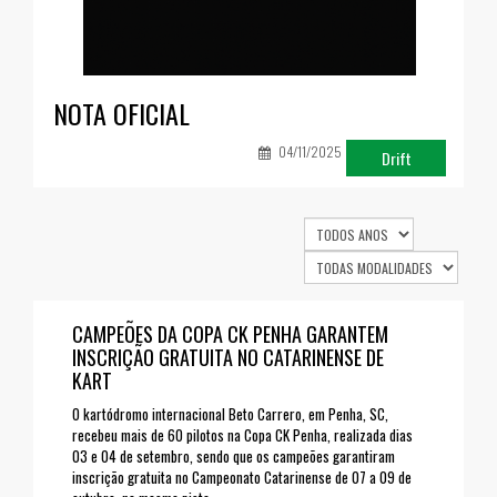
NOTA OFICIAL
U
m
04/11/2025
(
Drift
CAMPEÕES DA COPA CK PENHA GARANTEM
INSCRIÇÃO GRATUITA NO CATARINENSE DE
KART
O kartódromo internacional Beto Carrero, em Penha, SC,
recebeu mais de 60 pilotos na Copa CK Penha, realizada dias
03 e 04 de setembro, sendo que os campeões garantiram
inscrição gratuita no Campeonato Catarinense de 07 a 09 de