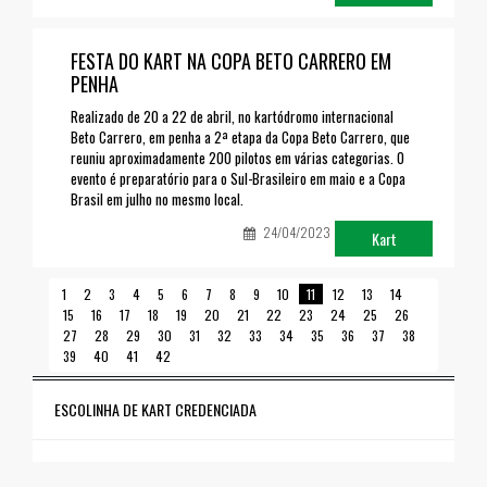
FESTA DO KART NA COPA BETO CARRERO EM
PENHA
Realizado de 20 a 22 de abril, no kartódromo internacional
Beto Carrero, em penha a 2ª etapa da Copa Beto Carrero, que
reuniu aproximadamente 200 pilotos em várias categorias. O
evento é preparatório para o Sul-Brasileiro em maio e a Copa
Brasil em julho no mesmo local.
24/04/2023
Kart
1
2
3
4
5
6
7
8
9
10
11
12
13
14
15
16
17
18
19
20
21
22
23
24
25
26
27
28
29
30
31
32
33
34
35
36
37
38
39
40
41
42
ESCOLINHA DE KART CREDENCIADA