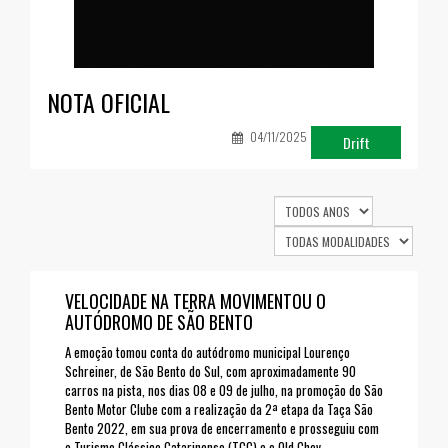
NOTA OFICIAL
U
m
04/11/2025
(
Drift
VELOCIDADE NA TERRA MOVIMENTOU O
AUTÓDROMO DE SÃO BENTO
A emoção tomou conta do autódromo municipal Lourenço
Schreiner, de São Bento do Sul, com aproximadamente 90
carros na pista, nos dias 08 e 09 de julho, na promoção do São
Bento Motor Clube com a realização da 2ª etapa da Taça São
Bento 2022, em sua prova de encerramento e prosseguiu com
o Turismo Clássico Catarinense (TCC) e o Old Chev.