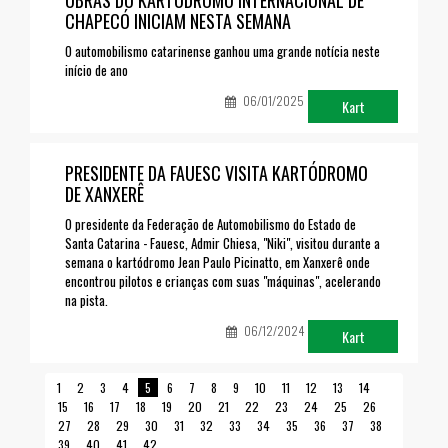
OBRAS DO KARTÓDROMO INTERNACIONAL DE
CHAPECÓ INICIAM NESTA SEMANA
O automobilismo catarinense ganhou uma grande notícia neste
início de ano
06/01/2025
Kart
PRESIDENTE DA FAUESC VISITA KARTÓDROMO
DE XANXERÊ
O presidente da Federação de Automobilismo do Estado de
Santa Catarina - Fauesc, Admir Chiesa, "Niki", visitou durante a
semana o kartódromo Jean Paulo Picinatto, em Xanxerê onde
encontrou pilotos e crianças com suas "máquinas", acelerando
na pista.
06/12/2024
Kart
1
2
3
4
5
6
7
8
9
10
11
12
13
14
15
16
17
18
19
20
21
22
23
24
25
26
27
28
29
30
31
32
33
34
35
36
37
38
39
40
41
42