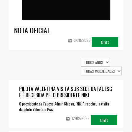
NOTA OFICIAL
U
m
04/11/2025
(
Drift
PILOTA VALENTINA VISITA SUB SEDE DA FAUESC
E É RECEBIDA PELO PRESIDENTE NIKI
O presidente da Fauesc Admir Chiesa, "Niki", recebeu a visita
da piloto Valentina Piaz.
12/02/2025
Drift