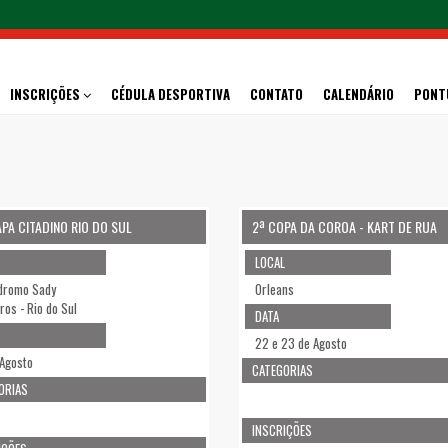
INSCRIÇÕES
CÉDULA DESPORTIVA
CONTATO
CALENDÁRIO
PONT
APA CITADINO RIO DO SUL
2ª COPA DA COROA - KART DE RUA
LOCAL
dromo Sady
Orleans
ros - Rio do Sul
DATA
22 e 23 de Agosto
 Agosto
CATEGORIAS
ORIAS
INSCRIÇÕES