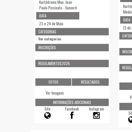
Kartódromo Mun. Jean
Kartó
Paulo Piccinato - Xanxerê
Medei
DATA
DATA
23 e 24 de Maio
13 de
CATEGORIAS
CATEG
Ver categorias
INSCRIÇÕES
INSCR
REGULAMENTOS2026
REGU
FOTOS
RESULTADOS
Ver Imagens
V
INFORMAÇÕES ADICIONAIS
Site
Facebook
Instagram
Si