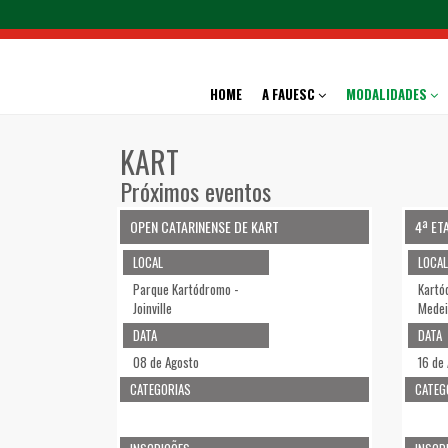
HOME
A FAUESC
MODALIDADES
KART
Próximos eventos
OPEN CATARINENSE DE KART
4ª ET
LOCAL
LOCAL
Parque Kartódromo -
Kartó
Joinville
Medei
DATA
DATA
08 de Agosto
16 de
CATEGORIAS
CATEG