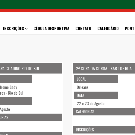
INSCRIÇÕES
CÉDULA DESPORTIVA
CONTATO
CALENDÁRIO
PONT
APA CITADINO RIO DO SUL
2ª COPA DA COROA - KART DE RUA
LOCAL
dromo Sady
Orleans
ros - Rio do Sul
DATA
22 e 23 de Agosto
 Agosto
CATEGORIAS
ORIAS
INSCRIÇÕES