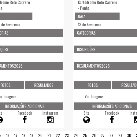
dromo Beto Carrero
Kartódromo Beto Carrero
ha
- Penha
DATA
2 de Fevereiro
13 de Fevereiro
ORIAS
CATEGORIAS
IÇÕES
INSCRIÇÕES
LAMENTOS2026
REGULAMENTOS2026
FOTOS
RESULTADOS
FOTOS
RESULTAD
er Imagens
Ver Imagens
INFORMAÇÕES ADICIONAIS
INFORMAÇÕES ADICIONAIS
te
Facebook
Instagram
Site
Facebook
Inst
5
16
17
18
19
20
21
22
23
24
25
26
27
28
29
30