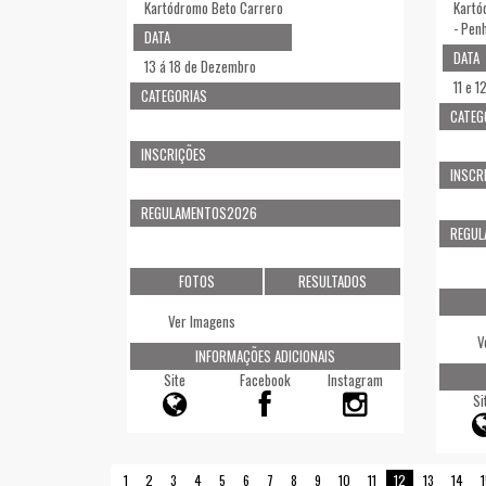
Kartódromo Beto Carrero
Kartó
- Pen
DATA
DATA
13 á 18 de Dezembro
11 e 1
CATEGORIAS
CATEG
INSCRIÇÕES
INSCR
REGULAMENTOS2026
REGU
FOTOS
RESULTADOS
Ver Imagens
V
INFORMAÇÕES ADICIONAIS
Site
Facebook
Instagram
Si
1
2
3
4
5
6
7
8
9
10
11
12
13
14
1