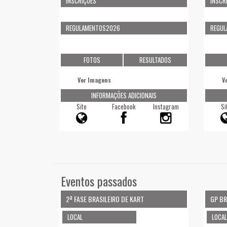
INSCRIÇÕES
INSCR
REGULAMENTOS2026
REGU
FOTOS
RESULTADOS
Ver Imagens
V
INFORMAÇÕES ADICIONAIS
Site
Facebook
Instagram
Si
Eventos passados
2ª FASE BRASILEIRO DE KART
GP BR
LOCAL
LOCAL