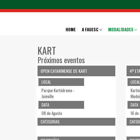
HOME
A FAUESC
MODALIDADES
KART
Próximos eventos
OPEN CATARINENSE DE KART
4ª ET
LOCAL
LOCAL
Parque Kartódromo -
Kartó
Joinville
Medei
DATA
DATA
08 de Agosto
16 de
CATEGORIAS
CATEG