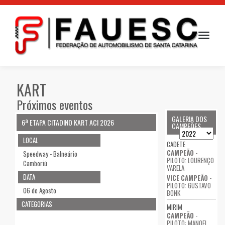
Toggle
navigati
KART
Próximos eventos
GALERIA DOS
6ª ETAPA CITADINO KART ACI 2026
CAMPEÕES
LOCAL
CADETE
CAMPEÃO
-
Speedway - Balneário
PILOTO: LOURENÇO
Camboriú
VARELA
DATA
VICE CAMPEÃO
-
PILOTO: GUSTAVO
06 de Agosto
BONK
CATEGORIAS
MIRIM
CAMPEÃO
-
PILOTO: MANOEL