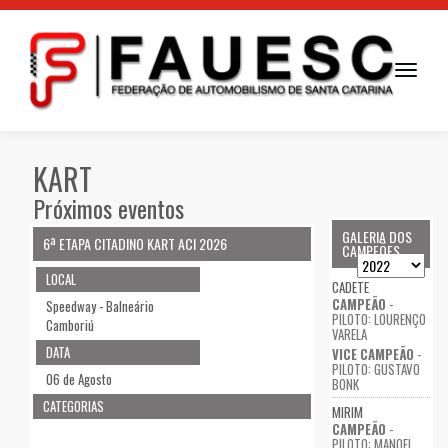
Toggle
navigati
KART
Próximos eventos
GALERIA DOS
6ª ETAPA CITADINO KART ACI 2026
CAMPEÕES
LOCAL
CADETE
CAMPEÃO
-
Speedway - Balneário
PILOTO: LOURENÇO
Camboriú
VARELA
DATA
VICE CAMPEÃO
-
PILOTO: GUSTAVO
06 de Agosto
BONK
CATEGORIAS
MIRIM
CAMPEÃO
-
PILOTO: MANOEL