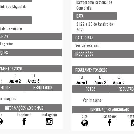
Kartódromo Regional de
Club São Miguel do
Concórdia
DATA
21,22 e 23 de Janeiro de
13 de Dezembro
2021
ORIAS
CATEGORIAS
ategorias
Ver categorias
IÇÕES
INSCRIÇÕES
LAMENTOS2026
REGULAMENTOS2026
 1
Anexo 2
Anexo 3
Anexo 1
Anexo 2
Anexo 3
FOTOS
RESULTADOS
FOTOS
RESULTAD
er Imagens
Ver Imagens
INFORMAÇÕES ADICIONAIS
INFORMAÇÕES ADICIONAIS
te
Facebook
Instagram
Site
Facebook
Inst