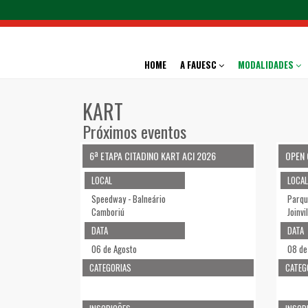
HOME
A FAUESC
MODALIDADES
KART
Próximos eventos
6ª ETAPA CITADINO KART ACI 2026
OPEN 
LOCAL
LOCAL
Speedway - Balneário
Parqu
Camboriú
Joinvi
DATA
DATA
06 de Agosto
08 de
CATEGORIAS
CATEG