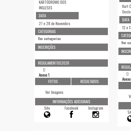
KARTÓDROMO DOS
Kart 
INGLESES
Oeste
DATA
DATA
27 e 28 de Novembro
12 e 
CATEGORIAS
CATEG
Ver categorias
Ver c
INSCRIÇÕES
INSCR
REGULAMENTOS2026
REGU
Anexo 1
Anexo
FOTOS
RESULTADOS
Ver Imagens
V
INFORMAÇÕES ADICIONAIS
Site
Facebook
Instagram
Si