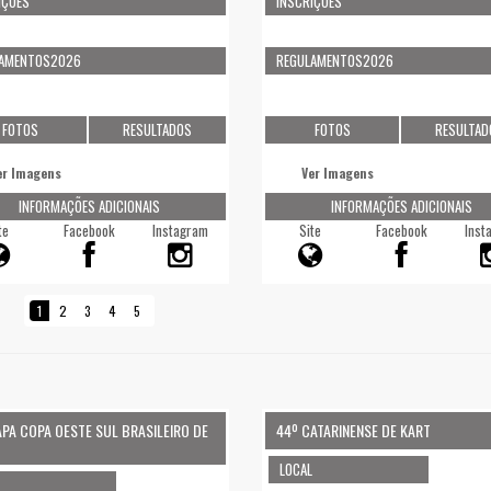
IÇÕES
INSCRIÇÕES
LAMENTOS2026
REGULAMENTOS2026
FOTOS
RESULTADOS
FOTOS
RESULTAD
er Imagens
Ver Imagens
INFORMAÇÕES ADICIONAIS
INFORMAÇÕES ADICIONAIS
te
Facebook
Instagram
Site
Facebook
Inst
1
2
3
4
5
APA COPA OESTE SUL BRASILEIRO DE
44º CATARINENSE DE KART
LOCAL