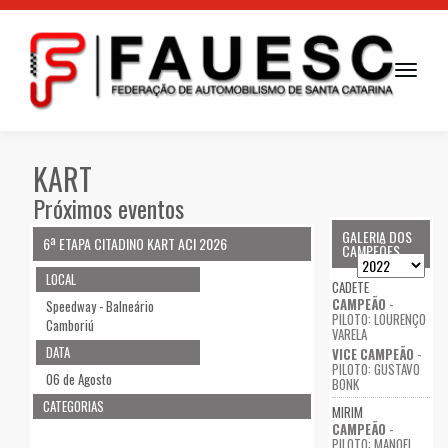
Toggle
navigati
KART
Próximos eventos
GALERIA DOS
6ª ETAPA CITADINO KART ACI 2026
CAMPEÕES
LOCAL
CADETE
CAMPEÃO
-
Speedway - Balneário
PILOTO: LOURENÇO
Camboriú
VARELA
DATA
VICE CAMPEÃO
-
PILOTO: GUSTAVO
06 de Agosto
BONK
CATEGORIAS
MIRIM
CAMPEÃO
-
PILOTO: MANOEL