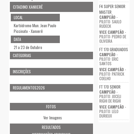
F4 SUPER SENIOR
CITADINO XANXERÊ
MASTER
CAMPEÃO
-
LOCAL
PILOTO: SAULO
Kartódromo Mun. Jean Paulo
RUDECK
Piccinato - Xanxerê
VICE CAMPEÃO
-
PILOTO: PEDRO DE
DATA
OLIVEIRA
21 a 23 de Outubro
FT 170 GRADUADOS
CAMPEÃO
-
CATEGORIAS
PILOTO: ERIC
SANTOS
VICE CAMPEÃO
-
INSCRIÇÕES
PILOTO: PATRICK
COELHO
FT 170 SENIOR
REGULAMENTOS2026
CAMPEÃO
-
PILOTO: JOCELI
RIGHI DE RIGHI
FOTOS
VICE CAMPEÃO
-
PILOTO: LELO
DURIEUX
Ver Imagens
RESULTADOS