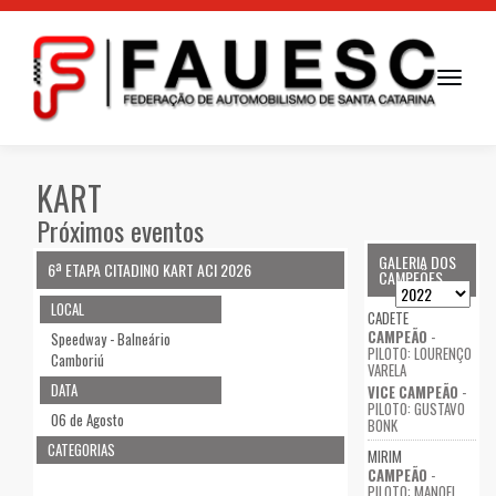
Toggle
navigati
KART
Próximos eventos
GALERIA DOS
6ª ETAPA CITADINO KART ACI 2026
CAMPEÕES
LOCAL
CADETE
CAMPEÃO
-
Speedway - Balneário
PILOTO: LOURENÇO
Camboriú
VARELA
DATA
VICE CAMPEÃO
-
PILOTO: GUSTAVO
06 de Agosto
BONK
CATEGORIAS
MIRIM
CAMPEÃO
-
PILOTO: MANOEL