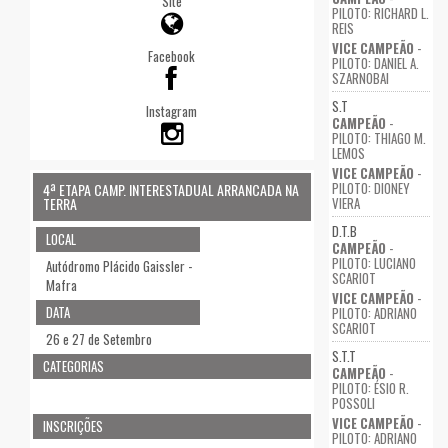
Site
PILOTO: RICHARD L.
REIS
VICE CAMPEÃO
-
Facebook
PILOTO: DANIEL A.
SZARNOBAI
S.T
Instagram
CAMPEÃO
-
PILOTO: THIAGO M.
LEMOS
VICE CAMPEÃO
-
PILOTO: DIONEY
4ª ETAPA CAMP. INTERESTADUAL ARRANCADA NA
TERRA
VIERA
D.T.B
LOCAL
CAMPEÃO
-
PILOTO: LUCIANO
Autódromo Plácido Gaissler -
SCARIOT
Mafra
VICE CAMPEÃO
-
DATA
PILOTO: ADRIANO
SCARIOT
26 e 27 de Setembro
S.T.T
CATEGORIAS
CAMPEÃO
-
PILOTO: ÉSIO R.
POSSOLI
VICE CAMPEÃO
-
INSCRIÇÕES
PILOTO: ADRIANO