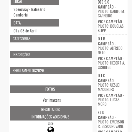
LOCAL
DES 9.0
CAMPEÃO
-
Speedway - Balneário
PILOTO: DANILO M.
Camboriú
CARNEIRO
VICE CAMPEÃO
-
DATA
PILOTO: DOUGLAS
KLIPP
01 a 03 de Abril
D.T.B
CATEGORIAS
CAMPEÃO
-
PILOTO: ALFREDO
NETO
INSCRIÇÕES
VICE CAMPEÃO
-
PILOTO: HEBERT A.
SCHOLGL
REGULAMENTOS2026
D.T.C
CAMPEÃO
-
PILOTO: UESLEI
FOTOS
MACONDES
VICE CAMPEÃO
-
PILOTO: LUCAS
Ver Imagens
MORO
RESULTADOS
F.L.D
INFORMAÇÕES ADICIONAIS
CAMPEÃO
-
PILOTO: EMERSON
Site
R. BESCOROVAINE