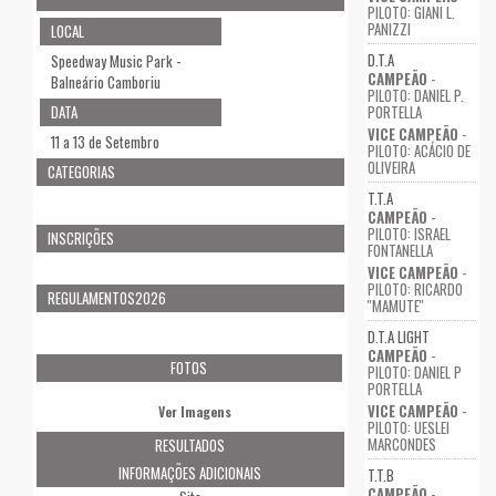
PILOTO: GIANI L.
PANIZZI
LOCAL
D.T.A
Speedway Music Park -
CAMPEÃO
-
Balneário Camboriu
PILOTO: DANIEL P.
DATA
PORTELLA
VICE CAMPEÃO
-
11 a 13 de Setembro
PILOTO: ACÁCIO DE
OLIVEIRA
CATEGORIAS
T.T.A
CAMPEÃO
-
PILOTO: ISRAEL
INSCRIÇÕES
FONTANELLA
VICE CAMPEÃO
-
PILOTO: RICARDO
REGULAMENTOS2026
''MAMUTE''
D.T.A LIGHT
CAMPEÃO
-
FOTOS
PILOTO: DANIEL P
PORTELLA
VICE CAMPEÃO
-
Ver Imagens
PILOTO: UESLEI
MARCONDES
RESULTADOS
INFORMAÇÕES ADICIONAIS
T.T.B
CAMPEÃO
-