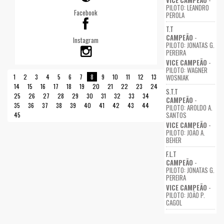
VICE CAMPEÃO
-
PILOTO: LEANDRO
Facebook
PEROLA
T.T
CAMPEÃO
-
Instagram
PILOTO: JONATAS G.
PEREIRA
VICE CAMPEÃO
-
PILOTO: WAGNER
WOSNIAK
1
2
3
4
5
6
7
8
9
10
11
12
13
14
15
16
17
18
19
20
21
22
23
24
S.T.T
25
26
27
28
29
30
31
32
33
34
CAMPEÃO
-
35
36
37
38
39
40
41
42
43
44
PILOTO: AROLDO A.
SANTOS
45
VICE CAMPEÃO
-
PILOTO: JOÃO A.
BEHER
F.L.T
CAMPEÃO
-
PILOTO: JONATAS G.
PEREIRA
VICE CAMPEÃO
-
PILOTO: JOÃO P.
CAGOL