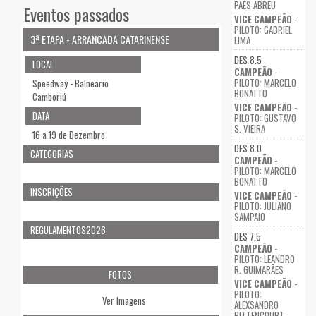
PAES ABREU
Eventos passados
VICE CAMPEÃO
-
PILOTO: GABRIEL
3ª ETAPA - ARRANCADA CATARINENSE
LIMA
DES 8.5
LOCAL
CAMPEÃO
-
PILOTO: MARCELO
Speedway - Balneário
BONATTO
Camboriú
VICE CAMPEÃO
-
DATA
PILOTO: GUSTAVO
S. VIEIRA
16 a 19 de Dezembro
DES 8.0
CATEGORIAS
CAMPEÃO
-
PILOTO: MARCELO
BONATTO
INSCRIÇÕES
VICE CAMPEÃO
-
PILOTO: JULIANO
SAMPAIO
REGULAMENTOS2026
DES 7.5
CAMPEÃO
-
PILOTO: LEANDRO
R. GUIMARÃES
FOTOS
VICE CAMPEÃO
-
PILOTO:
Ver Imagens
ALEXSANDRO
BITTENCOURT