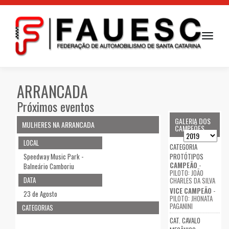
Toggle
navigati
ARRANCADA
Próximos eventos
GALERIA DOS
MULHERES NA ARRANCADA
CAMPEÕES
LOCAL
CATEGORIA
Speedway Music Park -
PROTÓTIPOS
CAMPEÃO
-
Balneário Camboriu
PILOTO: JOÃO
DATA
CHARLES DA SILVA
VICE CAMPEÃO
-
23 de Agosto
PILOTO: JHONATA
PAGANINI
CATEGORIAS
CAT. CAVALO