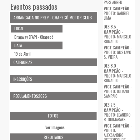
PAES ABREU
Eventos passados
VICE CAMPEÃO
-
PILOTO: GABRIEL
ARRANCADA NO PREP - CHAPECÓ MOTOR CLUB
LIMA
DES 8.5
LOCAL
CAMPEÃO
-
PILOTO: MARCELO
Dragway EFAPI - Chapecó
BONATTO
DATA
VICE CAMPEÃO
-
PILOTO: GUSTAVO
19 de Abril
S. VIEIRA
CATEGORIAS
DES 8.0
CAMPEÃO
-
PILOTO: MARCELO
INSCRIÇÕES
BONATTO
VICE CAMPEÃO
-
PILOTO: JULIANO
SAMPAIO
REGULAMENTOS2026
DES 7.5
CAMPEÃO
-
PILOTO: LEANDRO
FOTOS
R. GUIMARÃES
VICE CAMPEÃO
-
Ver Imagens
PILOTO:
ALEXSANDRO
RESULTADOS
BITTENCOURT