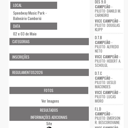
DES 9.0
LOCAL
CAMPEÃO
-
PILOTO: DANILO M.
Speedway Music Park -
CARNEIRO
Balneário Camboriú
VICE CAMPEÃO
-
PILOTO: DOUGLAS
DATA
KLIPP
02 e 03 de Maio
D.T.B
CATEGORIAS
CAMPEÃO
-
PILOTO: ALFREDO
NETO
VICE CAMPEÃO
-
INSCRIÇÕES
PILOTO: HEBERT A.
SCHOLGL
REGULAMENTOS2026
D.T.C
CAMPEÃO
-
PILOTO: UESLEI
MACONDES
FOTOS
VICE CAMPEÃO
-
PILOTO: LUCAS
MORO
Ver Imagens
F.L.D
RESULTADOS
CAMPEÃO
-
INFORMAÇÕES ADICIONAIS
PILOTO: EMERSON
R. BESCOROVAINE
Site