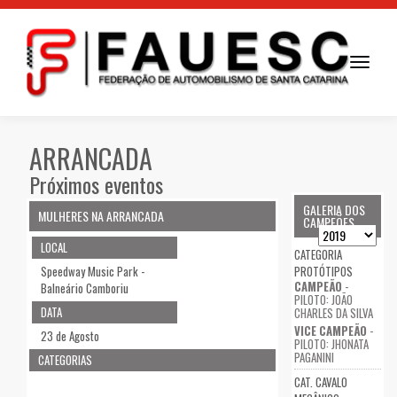
Toggle
navigati
ARRANCADA
Próximos eventos
GALERIA DOS
MULHERES NA ARRANCADA
CAMPEÕES
LOCAL
CATEGORIA
Speedway Music Park -
PROTÓTIPOS
CAMPEÃO
-
Balneário Camboriu
PILOTO: JOÃO
DATA
CHARLES DA SILVA
VICE CAMPEÃO
-
23 de Agosto
PILOTO: JHONATA
PAGANINI
CATEGORIAS
CAT. CAVALO