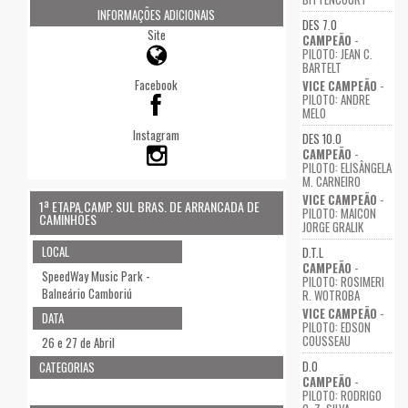
INFORMAÇÕES ADICIONAIS
DES 7.0
Site
CAMPEÃO
-
PILOTO: JEAN C.
BARTELT
Facebook
VICE CAMPEÃO
-
PILOTO: ANDRE
MELO
Instagram
DES 10.0
CAMPEÃO
-
PILOTO: ELISÂNGELA
M. CARNEIRO
VICE CAMPEÃO
-
1ª ETAPA CAMP. SUL BRAS. DE ARRANCADA DE
PILOTO: MAICON
CAMINHÕES
JORGE GRALIK
LOCAL
D.T.L
CAMPEÃO
-
SpeedWay Music Park -
PILOTO: ROSIMERI
Balneário Camboriú
R. WOTROBA
VICE CAMPEÃO
-
DATA
PILOTO: EDSON
COUSSEAU
26 e 27 de Abril
D.O
CATEGORIAS
CAMPEÃO
-
PILOTO: RODRIGO