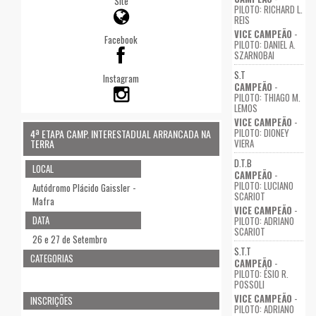
Site
PILOTO: RICHARD L.
REIS
VICE CAMPEÃO
-
Facebook
PILOTO: DANIEL A.
SZARNOBAI
S.T
Instagram
CAMPEÃO
-
PILOTO: THIAGO M.
LEMOS
VICE CAMPEÃO
-
PILOTO: DIONEY
4ª ETAPA CAMP. INTERESTADUAL ARRANCADA NA
TERRA
VIERA
D.T.B
LOCAL
CAMPEÃO
-
PILOTO: LUCIANO
Autódromo Plácido Gaissler -
SCARIOT
Mafra
VICE CAMPEÃO
-
DATA
PILOTO: ADRIANO
SCARIOT
26 e 27 de Setembro
S.T.T
CATEGORIAS
CAMPEÃO
-
PILOTO: ÉSIO R.
POSSOLI
VICE CAMPEÃO
-
INSCRIÇÕES
PILOTO: ADRIANO