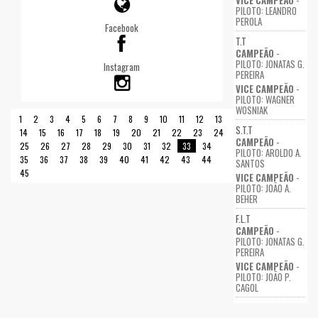
VICE CAMPEÃO
-
PILOTO: LEANDRO
PEROLA
Facebook
T.T
CAMPEÃO
-
PILOTO: JONATAS G.
Instagram
PEREIRA
VICE CAMPEÃO
-
PILOTO: WAGNER
WOSNIAK
1
2
3
4
5
6
7
8
9
10
11
12
13
S.T.T
14
15
16
17
18
19
20
21
22
23
24
CAMPEÃO
-
25
26
27
28
29
30
31
32
33
34
PILOTO: AROLDO A.
35
36
37
38
39
40
41
42
43
44
SANTOS
45
VICE CAMPEÃO
-
PILOTO: JOÃO A.
BEHER
F.L.T
CAMPEÃO
-
PILOTO: JONATAS G.
PEREIRA
VICE CAMPEÃO
-
PILOTO: JOÃO P.
CAGOL