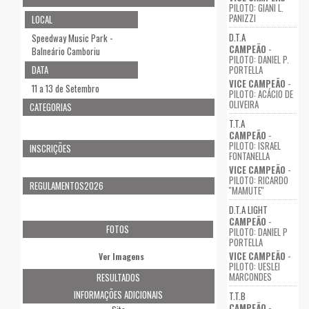
PILOTO: GIANI L.
PANIZZI
LOCAL
D.T.A
Speedway Music Park -
CAMPEÃO
-
Balneário Camboriu
PILOTO: DANIEL P.
DATA
PORTELLA
VICE CAMPEÃO
-
11 a 13 de Setembro
PILOTO: ACÁCIO DE
OLIVEIRA
CATEGORIAS
T.T.A
CAMPEÃO
-
PILOTO: ISRAEL
INSCRIÇÕES
FONTANELLA
VICE CAMPEÃO
-
PILOTO: RICARDO
REGULAMENTOS2026
''MAMUTE''
D.T.A LIGHT
CAMPEÃO
-
FOTOS
PILOTO: DANIEL P
PORTELLA
VICE CAMPEÃO
-
Ver Imagens
PILOTO: UESLEI
MARCONDES
RESULTADOS
INFORMAÇÕES ADICIONAIS
T.T.B
CAMPEÃO
-