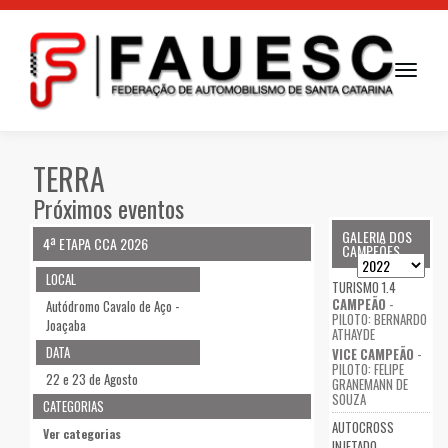
Toggle
navigati
TERRA
Próximos eventos
GALERIA DOS
4ª ETAPA CCA 2026
CAMPEÕES
LOCAL
TURISMO 1.4
CAMPEÃO
-
Autódromo Cavalo de Aço -
PILOTO: BERNARDO
Joaçaba
ATHAYDE
DATA
VICE CAMPEÃO
-
PILOTO: FELIPE
22 e 23 de Agosto
GRANEMANN DE
SOUZA
CATEGORIAS
AUTOCROSS
Ver categorias
INJETADO