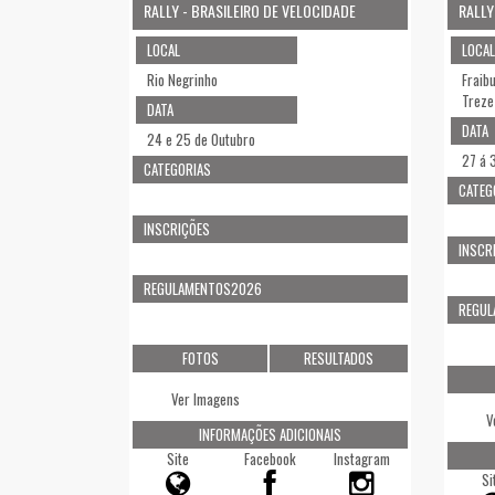
RALLY - BRASILEIRO DE VELOCIDADE
RALLY
LOCAL
LOCAL
Rio Negrinho
Fraib
Treze 
DATA
DATA
24 e 25 de Outubro
27 á 
CATEGORIAS
CATEG
INSCRIÇÕES
INSCR
REGULAMENTOS2026
REGU
FOTOS
RESULTADOS
Ver Imagens
V
INFORMAÇÕES ADICIONAIS
Site
Facebook
Instagram
Si