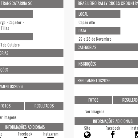
 TRANSCATARINA SC
BRASILEIRO RALLY CROSS CROUNTR
LOCAL
urgo - Caçador -
Capão Alto
Tilias
DATA
27 e 28 de Novembro
31 de Outubro
CATEGORIAS
ORIAS
INSCRIÇÕES
IÇÕES
REGULAMENTOS2026
LAMENTOS2026
FOTOS
RESULTAD
FOTOS
RESULTADOS
Ver Imagens
er Imagens
INFORMAÇÕES ADICIONAIS
INFORMAÇÕES ADICIONAIS
Site
Facebook
Inst
te
Facebook
Instagram